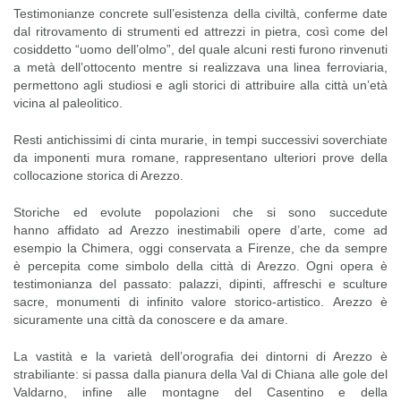
Testimonianze concrete sull’esistenza della civiltà, conferme date
dal ritrovamento di strumenti ed attrezzi in pietra, così come del
cosiddetto “uomo dell’olmo”, del quale alcuni resti furono rinvenuti
a metà dell’ottocento mentre si realizzava una linea ferroviaria,
permettono agli studiosi e agli storici di attribuire alla città un’età
vicina al paleolitico.
Resti antichissimi di cinta murarie, in tempi successivi soverchiate
da imponenti mura romane, rappresentano ulteriori prove della
collocazione storica di Arezzo.
Storiche ed evolute popolazioni che si sono succedute
hanno affidato ad Arezzo inestimabili opere d’arte, come ad
esempio la Chimera, oggi conservata a Firenze, che da sempre
è percepita come simbolo della città di Arezzo. Ogni opera è
testimonianza del passato: palazzi, dipinti, affreschi e sculture
sacre, monumenti di infinito valore storico-artistico. Arezzo è
sicuramente una città da conoscere e da amare.
La vastità e la varietà dell’orografia dei dintorni di Arezzo è
strabiliante: si passa dalla pianura della Val di Chiana alle gole del
Valdarno, infine alle montagne del Casentino e della