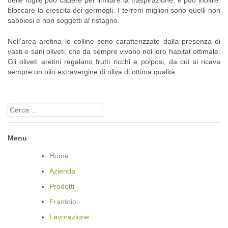
delle foglie può cadere per limitare la traspirazione, e può inoltre
bloccare la crescita dei germogli. I terreni migliori sono quelli non
sabbiosi e non soggetti al ristagno.
Nell’area aretina le colline sono caratterizzate dalla presenza di
vasti e sani oliveti, che da sempre vivono nel loro habitat ottimale.
Gli oliveti aretini regalano frutti ricchi e polposi, da cui si ricava
sempre un olio extravergine di oliva di ottima qualità.
Ricerca
per:
Menu
Home
Azienda
Prodotti
Frantoio
Lavorazione